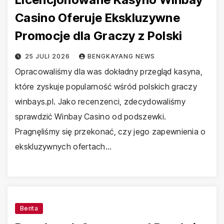
Casino Oferuje Ekskluzywne
Promocje dla Graczy z Polski
25 JULI 2026
BENGKAYANG NEWS
Opracowaliśmy dla was dokładny przegląd kasyna,
które zyskuje popularność wśród polskich graczy
winbays.pl. Jako recenzenci, zdecydowaliśmy
sprawdzić Winbay Casino od podszewki.
Pragnęliśmy się przekonać, czy jego zapewnienia o
ekskluzywnych ofertach…
Berita