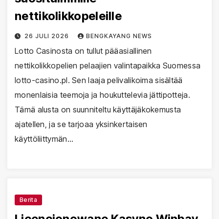
nettikolikkopeleille
26 JULI 2026
BENGKAYANG NEWS
Lotto Casinosta on tullut pääasiallinen
nettikolikkopelien pelaajien valintapaikka Suomessa
lotto-casino.pl. Sen laaja pelivalikoima sisältää
monenlaisia teemoja ja houkuttelevia jättipotteja.
Tämä alusta on suunniteltu käyttäjäkokemusta
ajatellen, ja se tarjoaa yksinkertaisen
käyttöliittymän…
Berita
Licencjonowane Kasyno Winbay