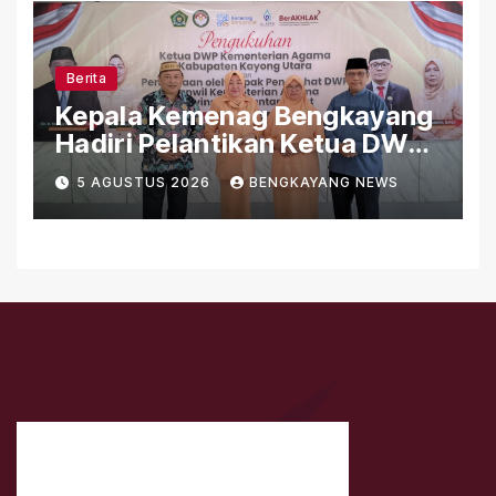
Berita
Kepala Kemenag Bengkayang
Hadiri Pelantikan Ketua DWP
Kemenag Kayong Utara,
5 AGUSTUS 2026
BENGKAYANG NEWS
Perkuat Sinergi Organisasi