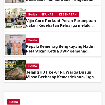
Cepat Propam Polri kepada
Masyarakat Desa Seluas
Berita
EDUKASI
KESEHATAN
Vijja Care Perkuat Peran Perempuan
dalam Kesehatan Keluarga melalui
Edukasi TOGA dan Herbal Berbasis
Ilmu Pengetahuan
Berita
Kepala Kemenag Bengkayang Hadiri
Pelantikan Ketua DWP Kemenag
Kayong Utara, Perkuat Sinergi
Organisasi
Berita
Jelang HUT ke-81 RI, Warga Dusun
Minso Berharap Kemerdekaan Juga
Hadir Lewat Pembangunan Jalan
Berita