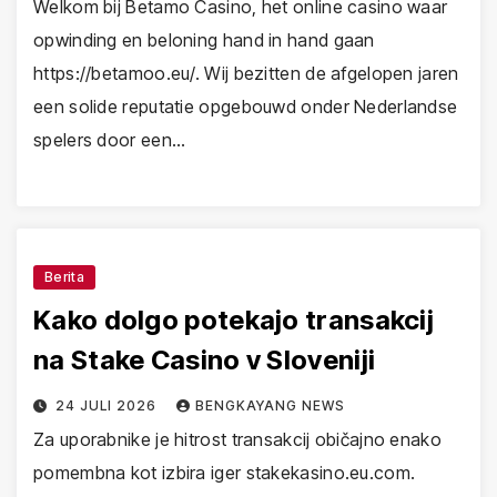
Welkom bij Betamo Casino, het online casino waar
opwinding en beloning hand in hand gaan
https://betamoo.eu/. Wij bezitten de afgelopen jaren
een solide reputatie opgebouwd onder Nederlandse
spelers door een…
Berita
Kako dolgo potekajo transakcij
na Stake Casino v Sloveniji
24 JULI 2026
BENGKAYANG NEWS
Za uporabnike je hitrost transakcij običajno enako
pomembna kot izbira iger stakekasino.eu.com.