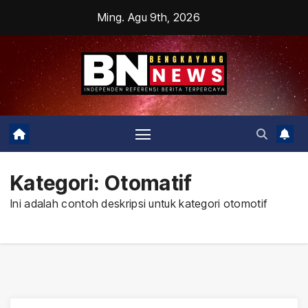
Skip
Ming. Agu 9th, 2026
to
content
Kategori:
Otomatif
Ini adalah contoh deskripsi untuk kategori otomotif