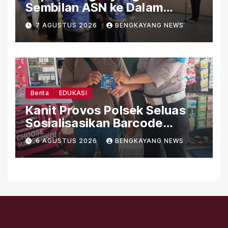
Sembilan ASN ke Dalam
Jabatan Fungsional
7 AGUSTUS 2026
BENGKAYANG NEWS
Berita
EDUKASI
Kanit Provos Polsek Seluas
Sosialisasikan Barcode
Pengaduan Cepat Propam
6 AGUSTUS 2026
BENGKAYANG NEWS
Polri kepada Masyarakat
Desa Seluas