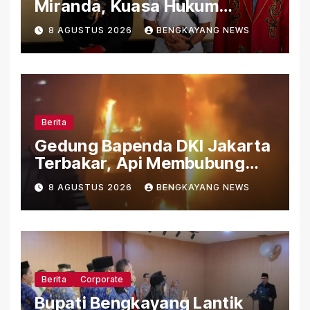
Miranda, Kuasa Hukum
Ungkap Sejumlah Persoalan
8 AGUSTUS 2026
BENGKAYANG NEWS
yang Belum Terjawab
Berita
Gedung Bapenda DKI Jakarta
Terbakar, Api Membubung
dari Bagian Atas Gedung
8 AGUSTUS 2026
BENGKAYANG NEWS
Berita
Corporate
Bupati Bengkayang Lantik