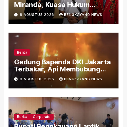
Miranda, Kuasa Hukum
Ungkap Sejumlah Persoalan
8 AGUSTUS 2026
BENGKAYANG NEWS
yang Belum Terjawab
Berita
Gedung Bapenda DKI Jakarta
Terbakar, Api Membubung
dari Bagian Atas Gedung
8 AGUSTUS 2026
BENGKAYANG NEWS
Berita
Corporate
Bupati Bengkayang Lantik