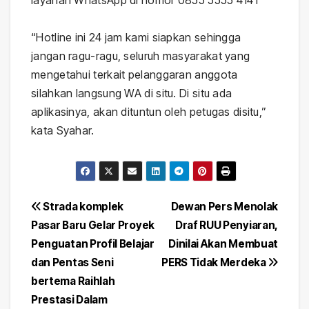
layanan WhatsApp di nomor 0855 5555 4141
“Hotline ini 24 jam kami siapkan sehingga
jangan ragu-ragu, seluruh masyarakat yang
mengetahui terkait pelanggaran anggota
silahkan langsung WA di situ. Di situ ada
aplikasinya, akan dituntun oleh petugas disitu,”
kata Syahar.
Navigasi
Strada komplek
Dewan Pers Menolak
Pasar Baru Gelar Proyek
Draf RUU Penyiaran,
pos
Penguatan Profil Belajar
Dinilai Akan Membuat
dan Pentas Seni
PERS Tidak Merdeka
bertema Raihlah
Prestasi Dalam