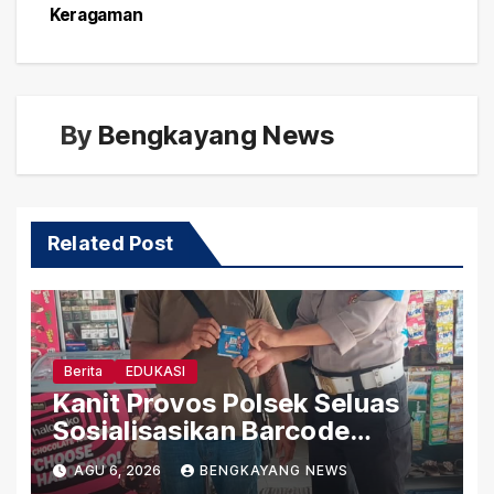
Keragaman
By
Bengkayang News
Related Post
Berita
EDUKASI
Kanit Provos Polsek Seluas
Sosialisasikan Barcode
Pengaduan Cepat Propam
AGU 6, 2026
BENGKAYANG NEWS
Polri kepada Masyarakat Desa