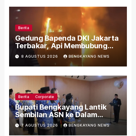
Berita
Gedung Bapenda DKI Jakarta
Terbakar, Api Membubung
dari Bagian Atas Gedung
8 AGUSTUS 2026
BENGKAYANG NEWS
Berita
Corporate
Bupati Bengkayang Lantik
Sembilan ASN ke Dalam
Jabatan Fungsional
7 AGUSTUS 2026
BENGKAYANG NEWS