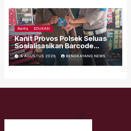
Berita
EDUKASI
Kanit Provos Polsek Seluas
Sosialisasikan Barcode
Pengaduan Cepat Propam
6 AGUSTUS 2026
BENGKAYANG NEWS
Polri kepada Masyarakat
Desa Seluas