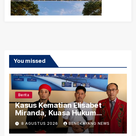
You missed
Berita
Kasus Kematian Elisabet
Miranda, Kuasa Hukum
Ungkap Sejumlah Persoalan
8 AGUSTUS 2026
BENGKAYANG NEWS
yang Belum Terjawab