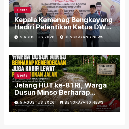
Berita
Kepala Kemenag Bengkayang
Hadiri Pelantikan Ketua DWP
Kemenag Kayong Utara,
5 AGUSTUS 2026
BENGKAYANG NEWS
Perkuat Sinergi Organisasi
Berita
Jelang HUT ke-81 RI, Warga
Dusun Minso Berharap
Kemerdekaan Juga Hadir
5 AGUSTUS 2026
BENGKAYANG NEWS
Lewat Pembangunan Jalan