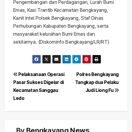
Pengembangan dan Perdagangan, Lurah Bumi
Emas, Kasi Trantib Kecamatan Bengkayang,
Kanit Intel Polsek Bengkayang, Staf Dinas
Perhubungan Kabupaten Bengkayang, serta
masyarakat kelurahan Bumi Emas dan
sekitarnya. (Diskominfo Bengkayang/LR/RT)
Navigasi
Pelaksanaan Operasi
Polres Bengkayang
Pasar Sukses Digelar di
Tangkap dua Pelaku
pos
Kecamatan Sanggau
Judi Liong Fu
Ledo
By
Bengkayang News