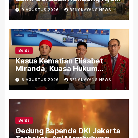
di Tengah Permukiman, Gelar
9 AGUSTUS 2026
BENGKAYANG NEWS
Ritual Adat untuk Penutupan
Permanen
Berita
Kasus Kematian Elisabet
Miranda, Kuasa Hukum
Ungkap Sejumlah Persoalan
8 AGUSTUS 2026
BENGKAYANG NEWS
yang Belum Terjawab
Berita
Gedung Bapenda DKI Jakarta