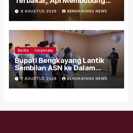
Terbakar, Api Membubung
dari Bagian Atas Gedung
8 AGUSTUS 2026
BENGKAYANG NEWS
Berita
Corporate
Bupati Bengkayang Lantik
Sembilan ASN ke Dalam
Jabatan Fungsional
7 AGUSTUS 2026
BENGKAYANG NEWS