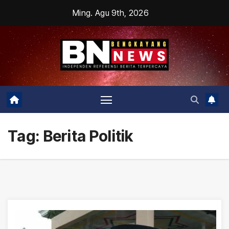
Skip
Ming. Agu 9th, 2026
to
content
Tag:
Berita Politik