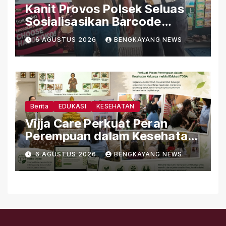
Kanit Provos Polsek Seluas
Sosialisasikan Barcode
Pengaduan Cepat Propam
6 AGUSTUS 2026
BENGKAYANG NEWS
Polri kepada Masyarakat
Desa Seluas
Berita
EDUKASI
KESEHATAN
Vijja Care Perkuat Peran
Perempuan dalam Kesehatan
Keluarga melalui Edukasi
6 AGUSTUS 2026
BENGKAYANG NEWS
TOGA dan Herbal Berbasis
Ilmu Pengetahuan