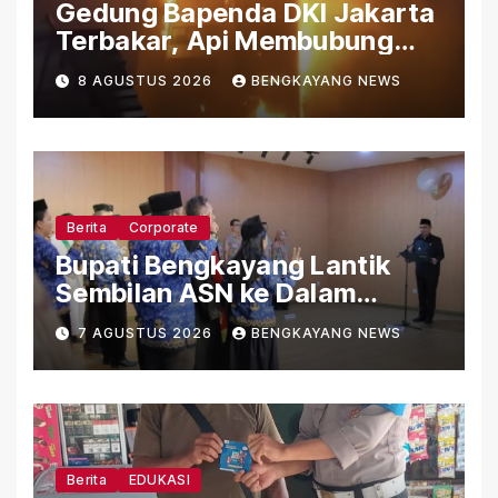
Gedung Bapenda DKI Jakarta
Terbakar, Api Membubung
dari Bagian Atas Gedung
8 AGUSTUS 2026
BENGKAYANG NEWS
Berita
Corporate
Bupati Bengkayang Lantik
Sembilan ASN ke Dalam
Jabatan Fungsional
7 AGUSTUS 2026
BENGKAYANG NEWS
Berita
EDUKASI