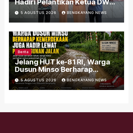
Hadiri Pelantikan Ketua DWP
Kemenag Kayong Utara,
5 AGUSTUS 2026
BENGKAYANG NEWS
Perkuat Sinergi Organisasi
Berita
Jelang HUT ke-81 RI, Warga
Dusun Minso Berharap
Kemerdekaan Juga Hadir
5 AGUSTUS 2026
BENGKAYANG NEWS
Lewat Pembangunan Jalan