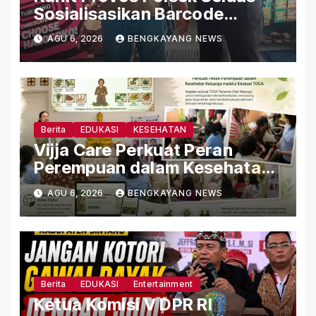
Sosialisasikan Barcode
Pengaduan Cepat Propam
AGU 6, 2026
BENGKAYANG NEWS
Polri kepada Masyarakat Desa
Seluas
Berita
EDUKASI
KESEHATAN
Vijja Care Perkuat Peran
Perempuan dalam Kesehatan
Keluarga melalui Edukasi
AGU 6, 2026
BENGKAYANG NEWS
TOGA dan Herbal Berbasis
Ilmu Pengetahuan
Berita
EDUKASI
Entertainment
Ketua Komisi V DPR RI