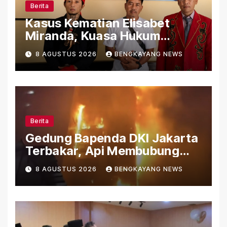
Berita
Kasus Kematian Elisabet
Miranda, Kuasa Hukum
Ungkap Sejumlah Persoalan
8 AGUSTUS 2026
BENGKAYANG NEWS
yang Belum Terjawab
Berita
Gedung Bapenda DKI Jakarta
Terbakar, Api Membubung
dari Bagian Atas Gedung
8 AGUSTUS 2026
BENGKAYANG NEWS