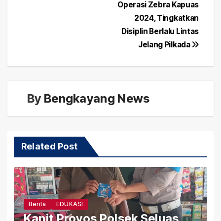
pos
Operasi Zebra Kapuas
2024, Tingkatkan
Disiplin Berlalu Lintas
Jelang Pilkada
By
Bengkayang News
Related Post
Berita
EDUKASI
Kanit Provos Polsek Seluas