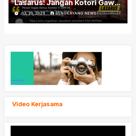
Lasarus: Jangan Kotori Gawai
Dayak dengan Judi
JUL 30, 2026
BENGKAYANG NEWS
Video Kerjasama