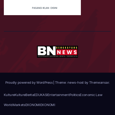
Proudly powered by WordPress
|
Theme: news-host by
Themeansar
.
Kulture
Kulture
Berita
EDUKASI
Entertainment
Politics
Economic Law
World
Markets
EKONOMI
EKONOMI