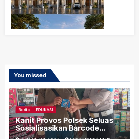
You missed
Berita
EDUKASI
Kanit Provos Polsek Seluas
Sosialisasikan Barcode
Pengaduan Cepat Propam