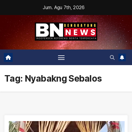
Skip
Jum. Agu 7th, 2026
to
content
Tag:
Nyabakng Sebalos