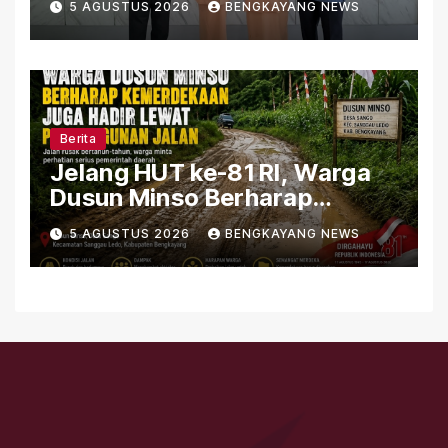
5 AGUSTUS 2026
BENGKAYANG NEWS
Perkuat Sinergi Organisasi
Berita
Jelang HUT ke-81 RI, Warga
Dusun Minso Berharap
Kemerdekaan Juga Hadir
5 AGUSTUS 2026
BENGKAYANG NEWS
Lewat Pembangunan Jalan