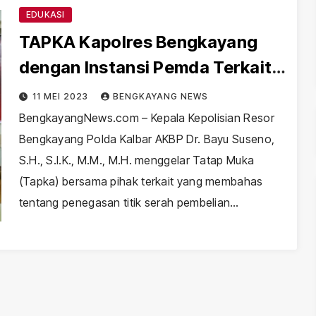
EDUKASI
TAPKA Kapolres Bengkayang
dengan Instansi Pemda Terkait
Penegasan Titik BBM
11 MEI 2023
BENGKAYANG NEWS
BengkayangNews.com – Kepala Kepolisian Resor
Bengkayang Polda Kalbar AKBP Dr. Bayu Suseno,
S.H., S.I.K., M.M., M.H. menggelar Tatap Muka
(Tapka) bersama pihak terkait yang membahas
tentang penegasan titik serah pembelian…