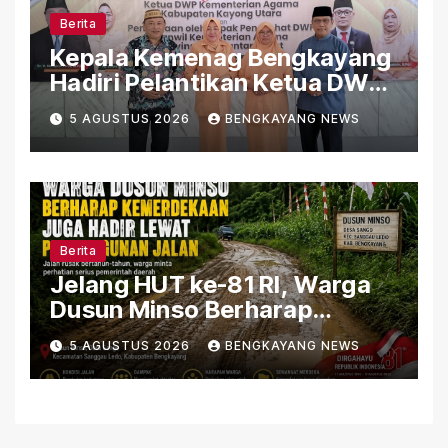
Berita
Kepala Kemenag Bengkayang
Hadiri Pelantikan Ketua DWP
Kemenag Kayong Utara,
5 AGUSTUS 2026
BENGKAYANG NEWS
Perkuat Sinergi Organisasi
Berita
Jelang HUT ke-81 RI, Warga
Dusun Minso Berharap
Kemerdekaan Juga Hadir
5 AGUSTUS 2026
BENGKAYANG NEWS
Lewat Pembangunan Jalan