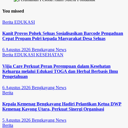
You missed
Berita
EDUKASI
Kanit Provos Polsek Seluas Sosialisasikan Barcode Pengaduan
Cepat Propam Polri kepada Masyarakat Desa Seluas
6 Agustus 2026
Bengkayang News
Berita
EDUKASI
KESEHATAN
Vijja Care Perkuat Peran Perempuan dalam Kesehatan
Keluarga melalui Edukasi TOGA dan Herbal Berbasis Ilmu
Pengetahuan
6 Agustus 2026
Bengkayang News
Berita
Kepala Kemenag Bengkayang Hadiri Pelantikan Ketua DWP
Kemenag Kayong Utara, Perkuat Sinergi Organisasi
5 Agustus 2026
Bengkayang News
Berita