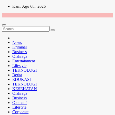
Skip
Kam. Agu 6th, 2026
to
content
News
Kriminal
Business
Olahraga
Entertainment
Lifestyle
TEKNOLOGI
Berita
EDUKASI
TEKNOLOGI
KESEHATAN
Olahraga
Business
Otomatif
Lifestyle
Corporate