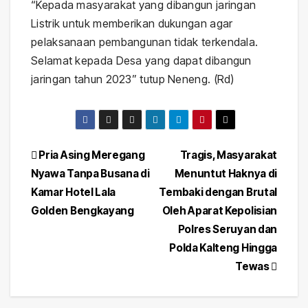
“Kepada masyarakat yang dibangun jaringan
Listrik untuk memberikan dukungan agar
pelaksanaan pembangunan tidak terkendala.
Selamat kepada Desa yang dapat dibangun
jaringan tahun 2023” tutup Neneng. (Rd)
Navigasi
Pria Asing Meregang
Tragis, Masyarakat
Nyawa Tanpa Busana di
Menuntut Haknya di
pos
Kamar Hotel Lala
Tembaki dengan Brutal
Golden Bengkayang
Oleh Aparat Kepolisian
Polres Seruyan dan
Polda Kalteng Hingga
Tewas