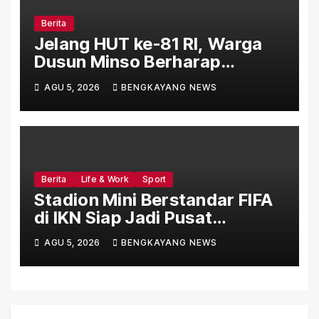
Berita
Jelang HUT ke-81 RI, Warga
Dusun Minso Berharap
Kemerdekaan Juga Hadir
AGU 5, 2026
BENGKAYANG NEWS
Lewat Pembangunan Jalan
Berita
Life & Work
Sport
Stadion Mini Berstandar FIFA
di IKN Siap Jadi Pusat
Pembinaan Sepak Bola
AGU 5, 2026
BENGKAYANG NEWS
Nasional