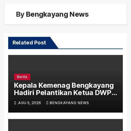
By
Bengkayang News
Related Post
Berita
Kepala Kemenag Bengkayang
Hadiri Pelantikan Ketua DWP
Kemenag Kayong Utara,
AGU 5, 2026
BENGKAYANG NEWS
Perkuat Sinergi Organisasi