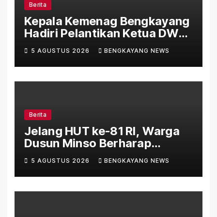
Berita
Kepala Kemenag Bengkayang
Hadiri Pelantikan Ketua DWP
Kemenag Kayong Utara,
5 AGUSTUS 2026
BENGKAYANG NEWS
Perkuat Sinergi Organisasi
Berita
Jelang HUT ke-81 RI, Warga
Dusun Minso Berharap
Kemerdekaan Juga Hadir
5 AGUSTUS 2026
BENGKAYANG NEWS
Lewat Pembangunan Jalan