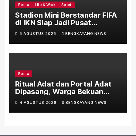
Berita
Life & Work
Sport
Stadion Mini Berstandar FIFA
di IKN Siap Jadi Pusat
Pembinaan Sepak Bola
5 AGUSTUS 2026
BENGKAYANG NEWS
Nasional
Berita
Ritual Adat dan Portal Adat
Dipasang, Warga Bekuan
Luyang Desak PT HPI
4 AGUSTUS 2026
BENGKAYANG NEWS
Selesaikan GRTT, CSR, dan
Klaim Lahan di Luar HGU