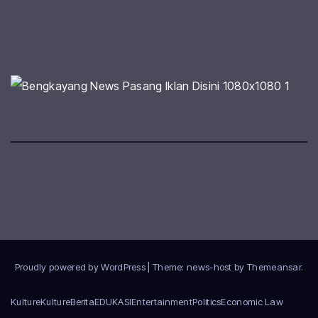
Proudly powered by WordPress
|
Theme: news-host by
Themeansar
.
Kulture
Kulture
Berita
EDUKASI
Entertainment
Politics
Economic Law