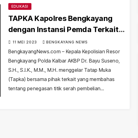
EDUKASI
TAPKA Kapolres Bengkayang
dengan Instansi Pemda Terkait
Penegasan Titik BBM
11 MEI 2023
BENGKAYANG NEWS
BengkayangNews.com – Kepala Kepolisian Resor
Bengkayang Polda Kalbar AKBP Dr. Bayu Suseno,
S.H., S.I.K., M.M., M.H. menggelar Tatap Muka
(Tapka) bersama pihak terkait yang membahas
tentang penegasan titik serah pembelian…