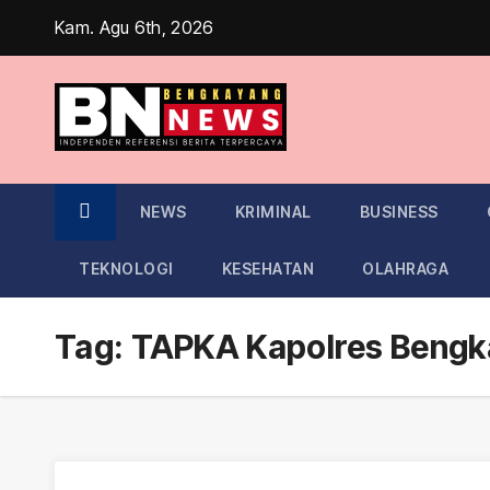
Skip
Kam. Agu 6th, 2026
to
content
NEWS
KRIMINAL
BUSINESS
TEKNOLOGI
KESEHATAN
OLAHRAGA
Tag:
TAPKA Kapolres Bengka